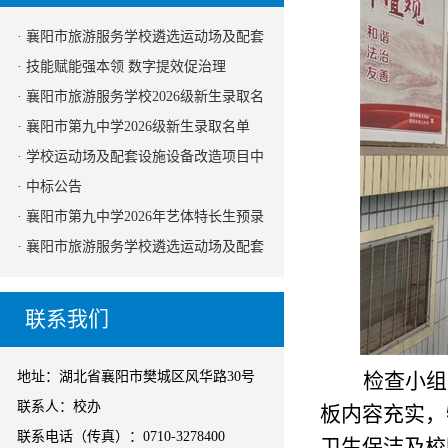
· 襄阳市旅游服务学校遴选运动场及配套
设施设备改造项目监理机构的公告
· 技能赋能强本领 数字提效促治理
· 襄阳市旅游服务学校2026级新生录取名
单
· 襄阳市第九中学2026级新生录取名单
· 学校运动场及配套设施设备改造项目中
标公告
· 中标公告
· 襄阳市第九中学2026年艺体特长生预录
取名单公示
· 襄阳市旅游服务学校遴选运动场及配套
设施设备改造项目采购代理机构的公告
（二次）
联系我们
地址：湖北省襄阳市樊城区风华路30号
检查小组
联系人：校办
板内容充实，
联系电话（传真）：0710-3278400
卫生保洁及校