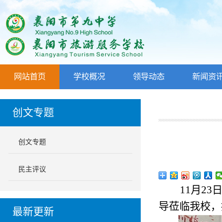
网站首页
学校概况
领导动态
新闻资
创文专题
创文专题
民主评议
11
月23
导莅临我校，
最新更新