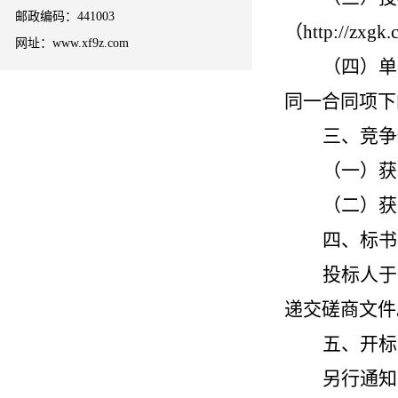
邮政编码：441003
（
http://zx
网址：www.xf9z.com
（四）单
同一合同项下
三
、竞争
（
一
）
获
（
二
）
获
四、
标书
投标人
于
递交
磋商文件
五、
开标
另行通知