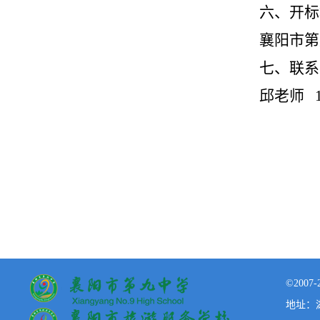
六、
开标
襄阳市第
七、
联系
邱老师
©200
地址：湖