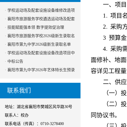
一、项目
· 学校运动场及配套设施设备维修改造项
1. 项
目监理服务中标公告
· 襄阳市旅游服务学校遴选运动场及配套
2. 采
设施设备改造项目监理机构的公告
· 技能赋能强本领 数字提效促治理
· 襄阳市旅游服务学校2026级新生录取名
3 预算金
单
· 襄阳市第九中学2026级新生录取名单
4. 采
· 学校运动场及配套设施设备改造项目中
面修补、地面
标公告
· 中标公告
容详见工程量
· 襄阳市第九中学2026年艺体特长生预录
取名单公示
二
、供应
联系我们
（
一
）
投
（二）投
地址：湖北省襄阳市樊城区风华路30号
同协议书。
联系人：校办
联系电话（传真）：0710-3278400
（三）投